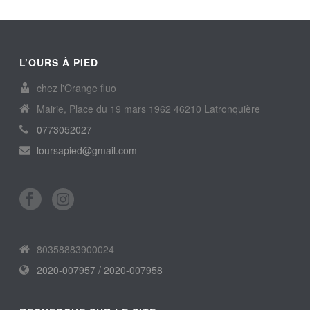
L’OURS À PIED
chez l'Orange fluo
Mairie, Place du 19 mars 1962 46210 Latronquière
0773052027
loursapied@gmail.com
80358883900024
2020-007957 / 2020-007958