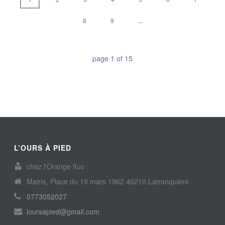
8
9
...
page
1
of
15
L’OURS À PIED
chez l'Orange fluo
Mairie, Place du 19 mars 1962 46210 Latronquière
0773052027
loursapied@gmail.com