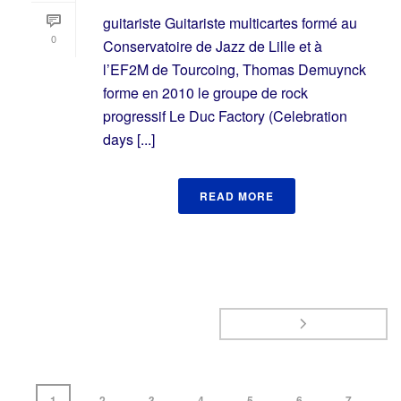
guitariste Guitariste multicartes formé au
0
Conservatoire de Jazz de Lille et à
l’EF2M de Tourcoing, Thomas Demuynck
forme en 2010 le groupe de rock
progressif Le Duc Factory (Celebration
days [...]
READ MORE
1
2
3
4
5
6
7