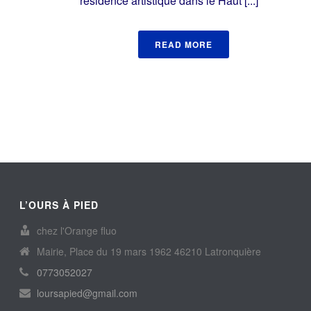
résidence artistique dans le Haut [...]
READ MORE
L’OURS À PIED
chez l'Orange fluo
Mairie, Place du 19 mars 1962 46210 Latronquière
0773052027
loursapied@gmail.com