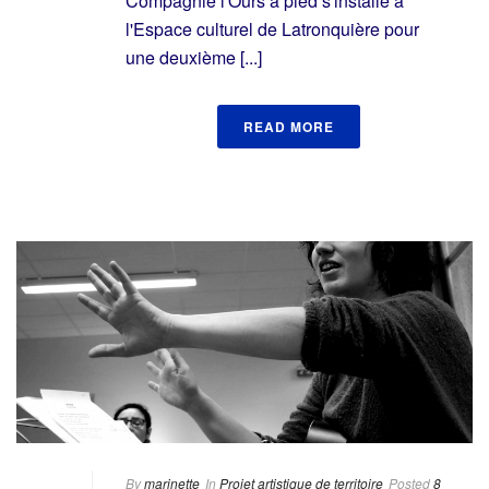
Compagnie l'Ours à pied s'installe à
l'Espace culturel de Latronquière pour
une deuxième [...]
READ MORE
By
marinette
In
Projet artistique de territoire
Posted
8