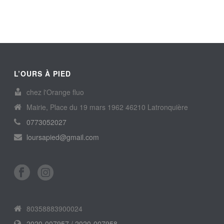
L’OURS À PIED
chez l'Orange fluo
Mairie, Place du 19 mars 1962 46210 Latronquière
0773052027
loursapied@gmail.com
80358883900024
2020-007957 / 2020-007958