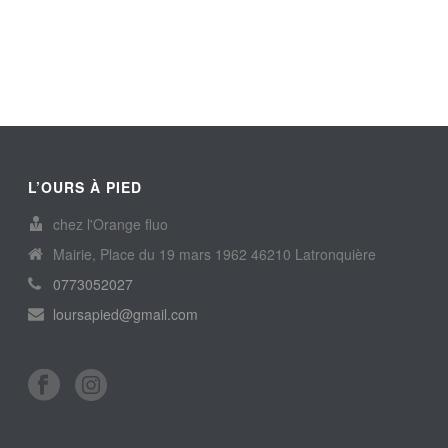
L’OURS À PIED
chez l'Orange fluo
Mairie, Place du 19 mars 1962 46210 Latronquière
0773052027
loursapied@gmail.com