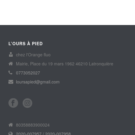
L’OURS À PIED
chez l'Orange fluo
Mairie, Place du 19 mars 1962 46210 Latronquière
0773052027
loursapied@gmail.com
80358883900024
2020-007957 / 2020-007958