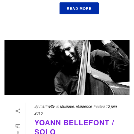
READ MORE
By
marinette
In
Musique
,
résidence
Posted
13 juin
2016
YOANN BELLEFONT /
SOLO
0