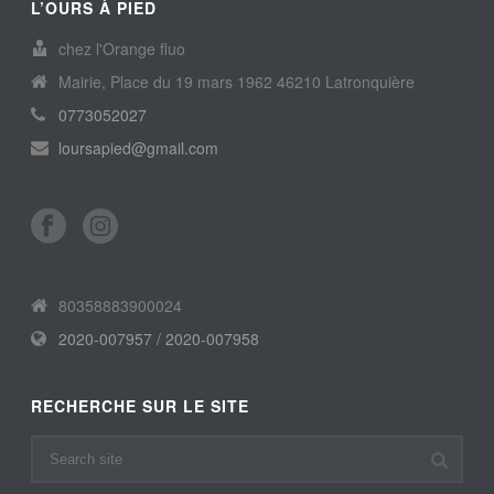
L’OURS À PIED
chez l'Orange fluo
Mairie, Place du 19 mars 1962 46210 Latronquière
0773052027
loursapied@gmail.com
80358883900024
2020-007957 / 2020-007958
RECHERCHE SUR LE SITE