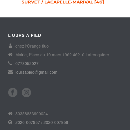
SURVÊT / LACAPELLE-MARIVAL [46]
L’OURS À PIED
chez l'Orange fluo
Mairie, Place du 19 mars 1962 46210 Latronquière
0773052027
loursapied@gmail.com
80358883900024
2020-007957 / 2020-007958