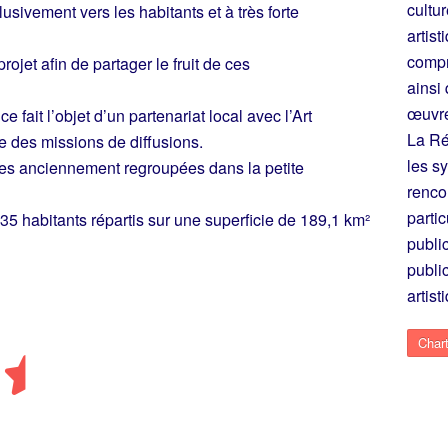
cultu
usivement vers les habitants et à très forte
artist
compr
ojet afin de partager le fruit de ces
ainsi
œuvre
 fait l’objet d’un partenariat local avec l’Art
La Ré
e des missions de diffusions.
les sy
s anciennement regroupées dans la petite
renco
parti
 habitants répartis sur une superficie de 189,1 km²
publi
public
artist
Chart