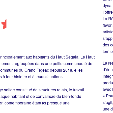
dynam
l’offr
La Ré
favori
artis
s’app
des c
territo
 principalement aux habitants du Haut Ségala. Le Haut
La ré
nement regroupées dans une petite communauté de
d’éduc
ommunes du Grand Figeac depuis 2018, elles
intég
à leur histoire et à leurs situations
produc
avec 
 solide constitué de structures relais, le travail
« Pour
 chaque habitant et de convaincre du bien-fondé
s’agi
tion contemporaine étant ici presque une
une d