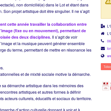
ectacle), non domicilié(e) dans le Lot et étant dans
on projet artistique doit être singulier. Il ne s’agit
ent cette année travailler la collaboration entre
L'
l’image (fixe ou en mouvement), permettant de
L'
croisée des deux disciplines.
Il s’agit de voir
0
, l’image et la musique peuvent générer ensemble
lo
 large du terme, permettant de mettre en résonance les
ww
Téléc
es.
tionnelles et de mixité sociale motive la démarche.
crire sa démarche artistique dans les mémoires des
 rencontres artistiques et autres formes à définir
s acteurs culturels, éducatifs et sociaux du territoire.
démarche d’action culturelle donnant à voir et à