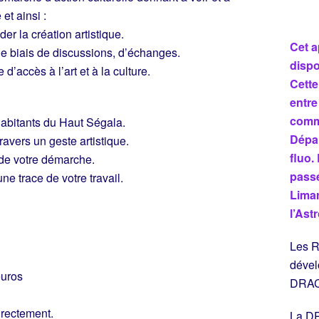
et ainsi :
r la création artistique.
Cet a
 le biais de discussions, d’échanges.
dispo
d’accès à l’art et à la culture.
Cette
entre
comm
 habitants du Haut Ségala.
Dépar
ravers un geste artistique.
fluo.
 de votre démarche.
passé
e trace de votre travail.
Limar
l’Ast
Les R
dévelo
euros
DRAC 
irectement.
La DR