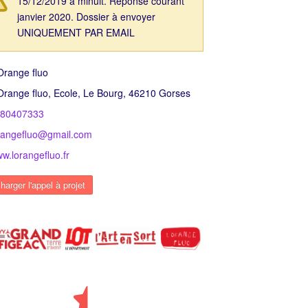
15/12/2019 à minuit. Réponse courant
janvier 2020. Dossier à envoyer
UNIQUEMENT PAR EMAIL
Orange fluo
Orange fluo, Ecole, Le Bourg, 46210 Gorses
680407333
rangefluo@gmail.com
w.lorangefluo.fr
harger l'appel à projet