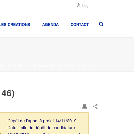
Login
LES CREATIONS
AGENDA
CONTACT
PEL À PROJET / RÉSIDENCE DE TERRITOIRE (LOT 46)
46)
Dépôt de l’appel à projet 14/11/2019.
Date limite du dépôt de candidature